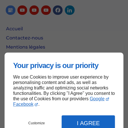
Accueil
Contactez-nous
Mentions légales
Plan du site
Your privacy is our priority
We use Cookies to improve user experience by
Haut de page
personalising content and ads, as well as
analyzing traffic and optimizing social networks
functionalities. By clicking "I Agree" you consent to
the use of Cookies from our providers
Google
Facebook
.
I AGREE
Customize